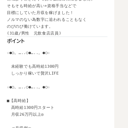
そもそも時給が高い+資格手当などで

目標にしていた月収を稼げました！

ノルマのない為数字に追われることもなく

のびのび働けています。

(31歳/男性　元飲食店店員)
ポイント
☆●○。…..○●…..。●○☆

　未経験でも高時給1300円

　しっかり稼いで贅沢LIFE

☆●○。…..○●…..。●○☆

■【高時給】 

　高時給1300円スタート 

　月収26万円以上◎ 
