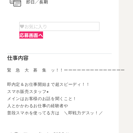
即日／長期
お気に入り
応募画面へ
仕事内容
緊　急　大　募　集　ッ！！ーーーーーーーーーーーーーー

即内定＆お仕事開始まで超スピーディ！！

スマホ販売スタッフ★

メインはお客様のお話を聞くこと！

人とかかわるお仕事の経験者や

普段スマホを使ってる方は　＼即戦力デスッ！／
