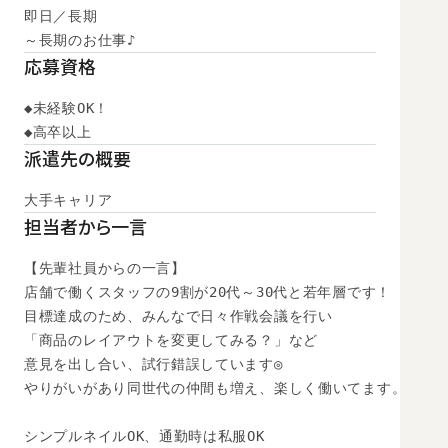
即日／長期

～長期のお仕事♪
応募資格
◆未経験OK！

◆高卒以上　
派遣先の概要
大手キャリア
担当者から一言
【先輩社員からの一言】

店舗で働くスタッフの9割が20代～30代と若年層です！

目標達成のため、みんなで日々作戦会議を行い

「商品のレイアウトを変更してみる？」など

意見を出し合い、試行錯誤しています◎

やりがいがあり同世代の仲間も増え、楽しく働いてます。

シンプルネイルOK、通勤時は私服OK
