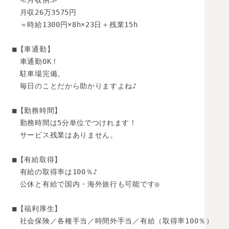
　≪月収例≫ 

　月収26万3575円 

　＝時給1300円×8h×23日＋残業15h

■【車通勤】

　車通勤OK！

　駐車場完備。

　毎日のことだから助かりますよね♪

■【勤務時間】 

　勤務時間は5分単位でつけれます！ 

　サービス残業はありません。 

■【有給取得】 

　有給の取得率は100％♪ 

　公休と有給で国内・海外旅行も可能です◎

■【福利厚生】 

　社会保険／各種手当／時間外手当／有給（取得率100％） 
