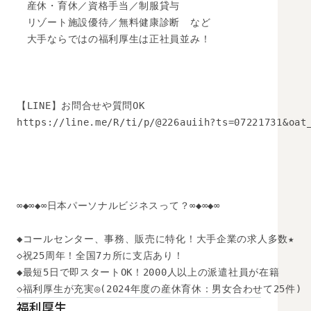
　産休・育休／資格手当／制服貸与 

　リゾート施設優待／無料健康診断　など 

　大手ならではの福利厚生は正社員並み！ 

【LINE】お問合せや質問OK 

https://line.me/R/ti/p/@226auiih?ts=07221731&oat_
∞◆∞◆∞日本パーソナルビジネスって？∞◆∞◆∞

◆コールセンター、事務、販売に特化！大手企業の求人多数★

◇祝25周年！全国7カ所に支店あり！

◆最短5日で即スタートOK！2000人以上の派遣社員が在籍

◇福利厚生が充実◎(2024年度の産休育休：男女合わせて25件)
福利厚生