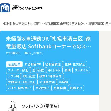
HOME
お仕事を探す
北海道
札幌市清田区
未経験＆車通勤OK「札幌市清田区」家電量
未経験＆車通勤OK「札幌市清田区」家
電量販店 Softbankコーナーでのスマ
ホ販売・受付
お仕事NO.
HK02_00021
派遣社員
未経験者OK
経験者歓迎
主婦・主夫歓迎
フリーター歓迎
週５勤務
平日休み
長期
フルタイム
シフト制
即日勤務
残業10時間以内
年間休日120日以上
交通費支給
高時給
バイク・自転車OK
車通勤OK
髪型自由
制服あり
ソフトバンク（量販店）