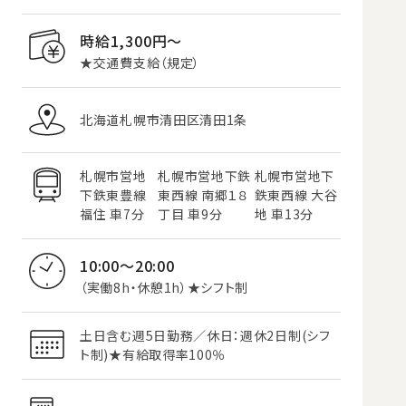
時給1,300円〜
★交通費支給（規定）
北海道札幌市清田区清田1条
札幌市営地
札幌市営地下鉄
札幌市営地下
下鉄東豊線
東西線 南郷１８
鉄東西線 大谷
福住 車7分
丁目 車9分
地 車13分
10:00～20:00
（実働8h・休憩1h）★シフト制
土日含む週5日勤務／休日：週休2日制(シフ
ト制)★有給取得率100％