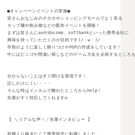
■キャンペーンイベントの実施■

皆さんおなじみのチカホやショッピングモールでよく見る

カップ麺や飲み物などの配布イベントを開催！

まずは皆さんにauやdocomo、softbankといった携帯会社に

興味を持っていただくのが目的です(/・ω・)/

学祭のように楽しく飾りつけやPOPの作成をしています！

中にはビンゴや間違い探しなどのゲーム大会を企画するところも( 
分からないことはすぐ聞ける環境です！

話しかけにくい・・・

そんな時はインカムで離れたところからhelp！

先輩がすぐ対応してくれます◎

【 ＼リアルな声！／先輩インタビュー 】

前職より稼ぎたくて携帯販売に転職しました。
