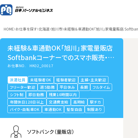
HOME
お仕事を探す
北海道
旭川市
未経験＆車通勤OK「旭川」家電量販店 Softb
未経験＆車通勤OK「旭川」家電量販店
Softbankコーナーでのスマホ販売・受
付
お仕事NO.
HK02_00017
派遣社員
未経験者OK
経験者歓迎
主婦・主夫歓迎
フリーター歓迎
週５勤務
平日休み
長期
フルタイム
シフト制
即日勤務
残業10時間以内
年間休日120日以上
交通費支給
高時給
駅チカ
バイク・自転車OK
車通勤OK
髪型自由
制服あり
ソフトバンク（量販店）