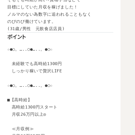
目標にしていた月収を稼げました！

ノルマのない為数字に追われることもなく

のびのび働けています。

(31歳/男性　元飲食店店員)
ポイント
☆●○。…..○●…..。●○☆

　未経験でも高時給1300円

　しっかり稼いで贅沢LIFE

☆●○。…..○●…..。●○☆

■【高時給】 

　高時給1300円スタート 

　月収26万円以上◎ 

　≪月収例≫ 
