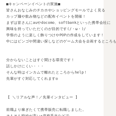
■キャンペーンイベントの実施■

皆さんおなじみのチカホやショッピングモールでよく見る

カップ麺や飲み物などの配布イベントを開催！

まずは皆さんにauやdocomo、softbankといった携帯会社に

興味を持っていただくのが目的です(/・ω・)/

学祭のように楽しく飾りつけやPOPの作成をしています！

中にはビンゴや間違い探しなどのゲーム大会を企画するところも( 
分からないことはすぐ聞ける環境です！

話しかけにくい・・・

そんな時はインカムで離れたところからhelp！

先輩がすぐ対応してくれます◎

【 ＼リアルな声！／先輩インタビュー 】

前職より稼ぎたくて携帯販売に転職しました。

そもそも時給が高い+資格手当などで
