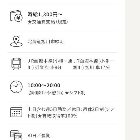
時給1,300円〜
★交通費支給（規定）
北海道旭川市緑町
ＪＲ函館本線(小樽－旭
ＪＲ函館本線(小樽－
川) 近文 徒歩9分
旭川) 旭川 車17分
10:00～20:00
（実働8h・休憩1h）★シフト制
土日含む週5日勤務／休日：週休2日制(シフ
ト制)★有給取得率100％
即日／長期