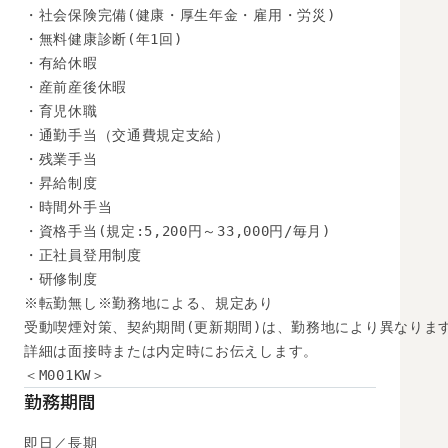
・社会保険完備(健康・厚生年金・雇用・労災)

・無料健康診断(年1回)

・有給休暇

・産前産後休暇

・育児休職

・通勤手当（交通費規定支給）

・残業手当

・昇給制度

・時間外手当

・資格手当(規定:5,200円～33,000円/毎月)

・正社員登用制度

・研修制度

※転勤無し※勤務地による、規定あり

受動喫煙対策、契約期間(更新期間)は、勤務地により異なります
詳細は面接時または内定時にお伝えします。

＜M001KW＞
勤務期間
即日／長期
