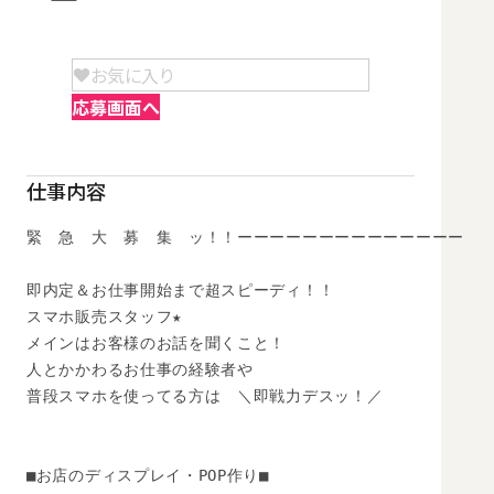
お気に入り
応募画面へ
仕事内容
緊　急　大　募　集　ッ！！ーーーーーーーーーーーーーー

即内定＆お仕事開始まで超スピーディ！！

スマホ販売スタッフ★

メインはお客様のお話を聞くこと！

人とかかわるお仕事の経験者や

普段スマホを使ってる方は　＼即戦力デスッ！／

■お店のディスプレイ・POP作り■
