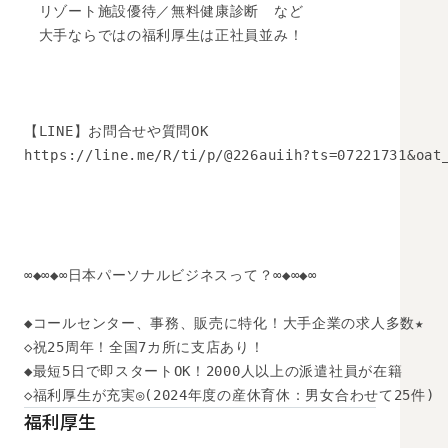
　リゾート施設優待／無料健康診断　など 

　大手ならではの福利厚生は正社員並み！ 

【LINE】お問合せや質問OK 

https://line.me/R/ti/p/@226auiih?ts=07221731&oat_
∞◆∞◆∞日本パーソナルビジネスって？∞◆∞◆∞

◆コールセンター、事務、販売に特化！大手企業の求人多数★

◇祝25周年！全国7カ所に支店あり！

◆最短5日で即スタートOK！2000人以上の派遣社員が在籍

◇福利厚生が充実◎(2024年度の産休育休：男女合わせて25件)
福利厚生