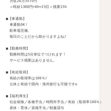
　月収26万3575円 

　＝時給1300円×8h×23日＋残業15h

■【車通勤】

　車通勤OK！

　駐車場完備。

　毎日のことだから助かりますよね♪

■【勤務時間】 

　勤務時間は5分単位でつけれます！ 

　サービス残業はありません。 

■【有給取得】 

　有給の取得率は100％♪ 

　公休と有給で国内・海外旅行も可能です◎

■【福利厚生】 

　社会保険／各種手当／時間外手当／有給（取得率100％） 

　産休・育休／資格手当／制服貸与 
