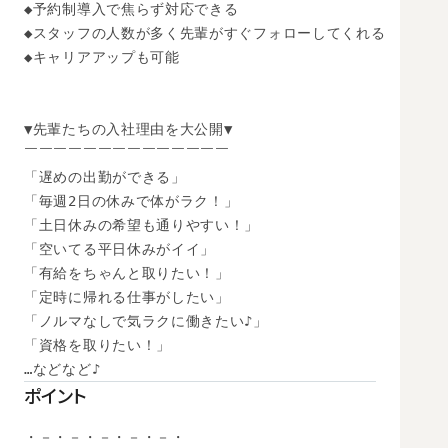
◆予約制導入で焦らず対応できる

◆スタッフの人数が多く先輩がすぐフォローしてくれる

◆キャリアアップも可能

▼先輩たちの入社理由を大公開▼

￣￣￣￣￣￣￣￣￣￣￣￣￣￣

「遅めの出勤ができる」

「毎週2日の休みで体がラク！」

「土日休みの希望も通りやすい！」

「空いてる平日休みがイイ」

「有給をちゃんと取りたい！」

「定時に帰れる仕事がしたい」

「ノルマなしで気ラクに働きたい♪」

「資格を取りたい！」

…などなど♪
ポイント
・－・－・－・－・－・
