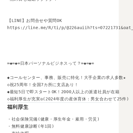
【LINE】お問合せや質問OK 

https://line.me/R/ti/p/@226auiih?ts=07221731&oat_
∞◆∞◆∞日本パーソナルビジネスって？∞◆∞◆∞

◆コールセンター、事務、販売に特化！大手企業の求人多数★

◇祝25周年！全国7カ所に支店あり！

◆最短5日で即スタートOK！2000人以上の派遣社員が在籍

◇福利厚生が充実◎(2024年度の産休育休：男女合わせて25件)
福利厚生
・社会保険完備(健康・厚生年金・雇用・労災)

・無料健康診断(年1回)
