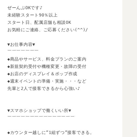
ぜーんぶOKです♪

未経験スタート90％以上

スタート日、配属店舗も相談OK

お気軽にご連絡、ご応募ください(^^)/

▼お仕事内容▼

￣￣￣￣￣￣￣

◆商品やサービス、料金プランのご案内

◆新規契約受付や機種変更・故障の受付

◆お店のディスプレイ＆ポップ作成

◆週末イベントの準備・実施・・・など

先輩と2人で接客できるから心強い♪

▼スマホショップで働くいい所▼

￣￣￣￣￣￣￣￣￣￣￣￣￣￣￣

◆カウンター越しに”1組ずつ”接客できる。
