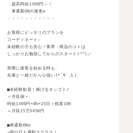
　超高時給1300円～！

　車通勤OKの接客◎

・－・－・－・－・－・

お客様にピッタリのプランを

コーディネート☆

未経験の方も安心！業界・商品のコトは

しっかりお勉強してからのスタート(^^)／

実際に接客を始める時も、

先輩と一緒だから心強い(*´∀｀人)

■未経験歓迎！稼げるオシゴト♪

＜月収例＞

時給1300円×8h×23日＋残業10h

＝月収25万5450円

■車通勤OK◎

⇒雨の日も通勤ラクラク！
