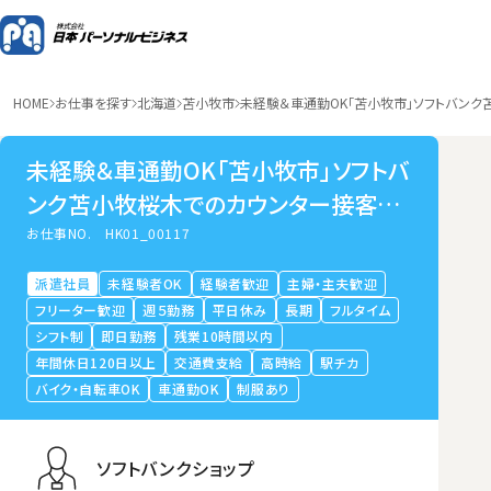
HOME
お仕事を探す
北海道
苫小牧市
未経験＆車通勤OK「苫小牧市」ソフトバンク
未経験＆車通勤OK「苫小牧市」ソフトバ
ンク苫小牧桜木でのカウンター接客ス
タッフ
お仕事NO.
HK01_00117
派遣社員
未経験者OK
経験者歓迎
主婦・主夫歓迎
フリーター歓迎
週５勤務
平日休み
長期
フルタイム
シフト制
即日勤務
残業10時間以内
年間休日120日以上
交通費支給
高時給
駅チカ
バイク・自転車OK
車通勤OK
制服あり
ソフトバンクショップ