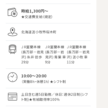
時給1,300円〜
★交通費支給（規定）
北海道苫小牧市桜木町
ＪＲ室蘭本線
ＪＲ室蘭本線
ＪＲ室蘭本線
(長万部－岩見
(長万部－岩
(長万部－岩見
沢) 糸井 徒歩
見沢) 青葉 車
沢) 苫小牧 車
29分
9分
11分
10:00～20:00
（実働8h・休憩1h）★シフト制
土日含む週5日勤務／休日：週休2日制(シフ
ト制)★有給取得率100％