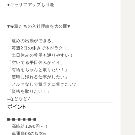
◆キャリアアップも可能

▼先輩たちの入社理由を大公開▼

￣￣￣￣￣￣￣￣￣￣￣￣￣￣

「遅めの出勤ができる」

「毎週2日の休みで体がラク！」

「土日休みの希望も通りやすい！」

「空いてる平日休みがイイ」

「有給をちゃんと取りたい！」

「定時に帰れる仕事がしたい」

「ノルマなしで気ラクに働きたい♪」

「資格を取りたい！」

…などなど♪
ポイント
■━■━■━■━■━■

　高時給1200円～！

　車通勤OKの接客◎
