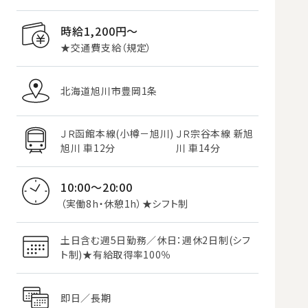
時給1,200円〜
★交通費支給（規定）
北海道旭川市豊岡1条
ＪＲ函館本線(小樽－旭川)
ＪＲ宗谷本線 新旭
旭川 車12分
川 車14分
10:00～20:00
（実働8h・休憩1h）★シフト制
土日含む週5日勤務／休日：週休2日制(シフ
ト制)★有給取得率100％
即日／長期