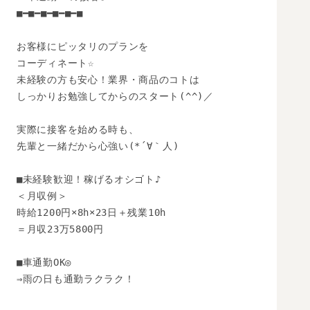
■━■━■━■━■━■

お客様にピッタリのプランを

コーディネート☆

未経験の方も安心！業界・商品のコトは

しっかりお勉強してからのスタート(^^)／

実際に接客を始める時も、

先輩と一緒だから心強い(*´∀｀人)

■未経験歓迎！稼げるオシゴト♪

＜月収例＞

時給1200円×8h×23日＋残業10h

＝月収23万5800円

■車通勤OK◎

⇒雨の日も通勤ラクラク！
