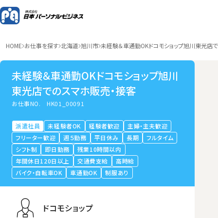
HOME
お仕事を探す
北海道
旭川市
未経験＆車通勤OKドコモショップ旭川東光店
未経験＆車通勤OKドコモショップ旭川
東光店でのスマホ販売・接客
お仕事NO.
HK01_00091
派遣社員
未経験者OK
経験者歓迎
主婦・主夫歓迎
フリーター歓迎
週５勤務
平日休み
長期
フルタイム
シフト制
即日勤務
残業10時間以内
年間休日120日以上
交通費支給
高時給
バイク・自転車OK
車通勤OK
制服あり
ドコモショップ