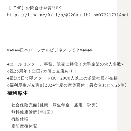
【LINE】お問合せや質問OK 

https://line.me/R/ti/p/@226auiih?ts=07221731&oat_
∞◆∞◆∞日本パーソナルビジネスって？∞◆∞◆∞

◆コールセンター、事務、販売に特化！大手企業の求人多数★

◇祝25周年！全国7カ所に支店あり！

◆最短5日で即スタートOK！2000人以上の派遣社員が在籍

◇福利厚生が充実◎(2024年度の産休育休：男女合わせて25件)
福利厚生
・社会保険完備(健康・厚生年金・雇用・労災)

・無料健康診断(年1回)

・有給休暇

・産前産後休暇
