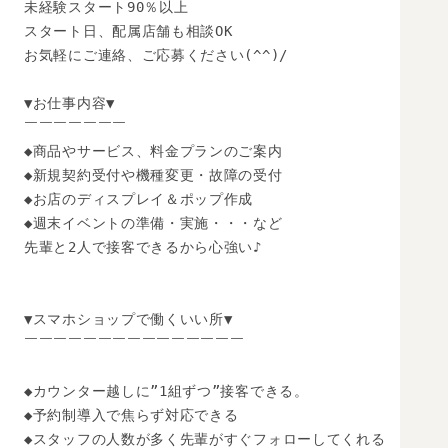
未経験スタート90％以上

スタート日、配属店舗も相談OK

お気軽にご連絡、ご応募ください(^^)/

▼お仕事内容▼

￣￣￣￣￣￣￣

◆商品やサービス、料金プランのご案内

◆新規契約受付や機種変更・故障の受付

◆お店のディスプレイ＆ポップ作成

◆週末イベントの準備・実施・・・など

先輩と2人で接客できるから心強い♪

▼スマホショップで働くいい所▼

￣￣￣￣￣￣￣￣￣￣￣￣￣￣￣

◆カウンター越しに”1組ずつ”接客できる。

◆予約制導入で焦らず対応できる

◆スタッフの人数が多く先輩がすぐフォローしてくれる
