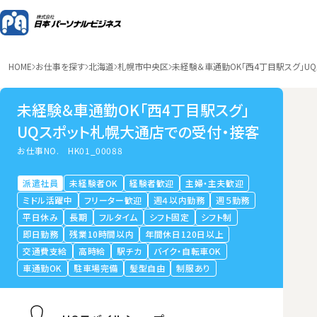
HOME
お仕事を探す
北海道
札幌市中央区
未経験＆車通勤OK「西4丁目駅スグ」U
未経験＆車通勤OK「西4丁目駅スグ」
UQスポット札幌大通店での受付・接客
お仕事NO.
HK01_00088
派遣社員
未経験者OK
経験者歓迎
主婦・主夫歓迎
ミドル活躍中
フリーター歓迎
週４以内勤務
週５勤務
平日休み
長期
フルタイム
シフト固定
シフト制
即日勤務
残業10時間以内
年間休日120日以上
交通費支給
高時給
駅チカ
バイク・自転車OK
車通勤OK
駐車場完備
髪型自由
制服あり