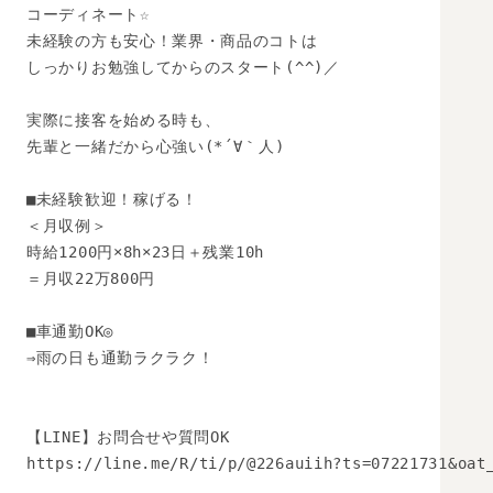
コーディネート☆

未経験の方も安心！業界・商品のコトは

しっかりお勉強してからのスタート(^^)／

実際に接客を始める時も、

先輩と一緒だから心強い(*´∀｀人)

■未経験歓迎！稼げる！

＜月収例＞

時給1200円×8h×23日＋残業10h

＝月収22万800円

■車通勤OK◎

⇒雨の日も通勤ラクラク！

【LINE】お問合せや質問OK 

https://line.me/R/ti/p/@226auiih?ts=07221731&oat_