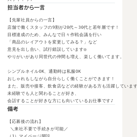
担当者から一言
【先輩社員からの一言】

店舗で働くスタッフの9割が20代～30代と若年層です！

目標達成のため、みんなで日々作戦会議を行い

「商品のレイアウトを変更してみる？」など

意見を出し合い、試行錯誤しています◎

やりがいがあり同世代の仲間も増え、楽しく働いてます。

シンプルネイルOK、通勤時は私服OK

おしゃれもしながら自分らしく働くことができます！

また、販売や接客、飲食店などの経験がある方も活躍しています
未経験でも人と関わることが好き、

会話することが好きな方にも向いているお仕事です♪
備考
【応募後の流れ】

 ＼来社不要で手続きが可能／

（1）マイページ開設
