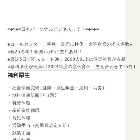
∞◆∞◆∞日本パーソナルビジネスって？∞◆∞◆∞

◆コールセンター、事務、販売に特化！大手企業の求人多数★

◇祝25周年！全国7カ所に支店あり！

◆最短5日で即スタートOK！2000人以上の派遣社員が在籍

◇福利厚生が充実◎(2024年度の産休育休：男女合わせて25件)
福利厚生
・社会保険完備(健康・厚生年金・雇用・労災)

・無料健康診断(年1回)

・有給休暇

・産前産後休暇

・育児休職

・通勤手当（交通費規定支給）

・残業手当
