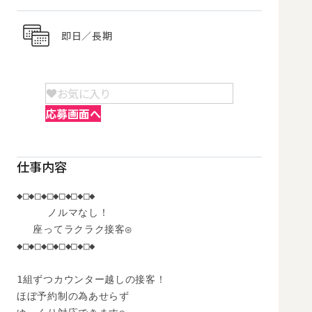
即日／長期
お気に入り
応募画面へ
仕事内容
◆□◆□◆□◆□◆□◆□◆

　　　ノルマなし！

　 座ってラクラク接客◎

◆□◆□◆□◆□◆□◆□◆

1組ずつカウンター越しの接客！

ほぼ予約制の為あせらず
