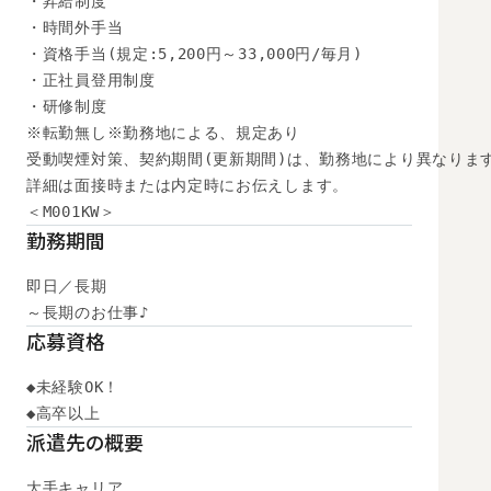
・昇給制度

・時間外手当

・資格手当(規定:5,200円～33,000円/毎月)

・正社員登用制度

・研修制度

※転勤無し※勤務地による、規定あり

受動喫煙対策、契約期間(更新期間)は、勤務地により異なります
詳細は面接時または内定時にお伝えします。

＜M001KW＞
勤務期間
即日／長期

～長期のお仕事♪
応募資格
◆未経験OK！

◆高卒以上　
派遣先の概要
大手キャリア