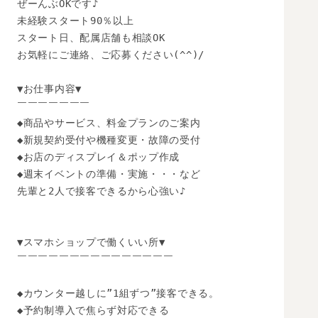
ぜーんぶOKです♪

未経験スタート90％以上

スタート日、配属店舗も相談OK

お気軽にご連絡、ご応募ください(^^)/

▼お仕事内容▼

￣￣￣￣￣￣￣

◆商品やサービス、料金プランのご案内

◆新規契約受付や機種変更・故障の受付

◆お店のディスプレイ＆ポップ作成

◆週末イベントの準備・実施・・・など

先輩と2人で接客できるから心強い♪

▼スマホショップで働くいい所▼

￣￣￣￣￣￣￣￣￣￣￣￣￣￣￣

◆カウンター越しに”1組ずつ”接客できる。

◆予約制導入で焦らず対応できる
