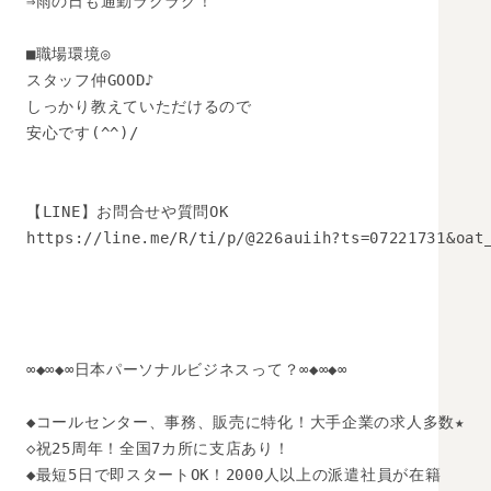
⇒雨の日も通勤ラクラク！

■職場環境◎

スタッフ仲GOOD♪

しっかり教えていただけるので

安心です(^^)/

【LINE】お問合せや質問OK 

https://line.me/R/ti/p/@226auiih?ts=07221731&oat_
∞◆∞◆∞日本パーソナルビジネスって？∞◆∞◆∞

◆コールセンター、事務、販売に特化！大手企業の求人多数★

◇祝25周年！全国7カ所に支店あり！

◆最短5日で即スタートOK！2000人以上の派遣社員が在籍
