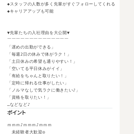
◆スタッフの人数が多く先輩がすぐフォローしてくれる

◆キャリアアップも可能

▼先輩たちの入社理由を大公開▼

￣￣￣￣￣￣￣￣￣￣￣￣￣￣

「遅めの出勤ができる」

「毎週2日の休みで体がラク！」

「土日休みの希望も通りやすい！」

「空いてる平日休みがイイ」

「有給をちゃんと取りたい！」

「定時に帰れる仕事がしたい」

「ノルマなしで気ラクに働きたい♪」

「資格を取りたい！」

…などなど♪
ポイント
ｍｍｍ♪ｍｍｍ♪ｍｍｍ

　未経験者大歓迎◎
