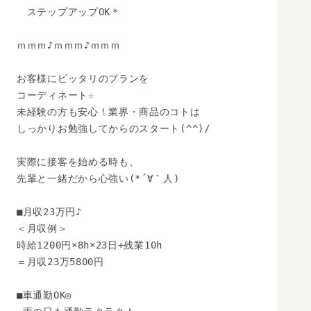
　ステップアップOK＊

ｍｍｍ♪ｍｍｍ♪ｍｍｍ

お客様にピッタリのプランを

コーディネート☆

未経験の方も安心！業界・商品のコトは

しっかりお勉強してからのスタート(^^)/

実際に接客を始める時も、

先輩と一緒だから心強い(*´∀｀人)

■月収23万円♪

＜月収例＞

時給1200円×8h×23日+残業10h

＝月収23万5800円

■車通勤OK◎
