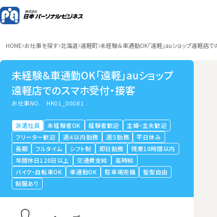
HOME
お仕事を探す
北海道
遠軽町
未経験＆車通勤OK「遠軽」auショップ遠軽店で
未経験＆車通勤OK「遠軽」auショップ
遠軽店でのスマホ受付・接客
お仕事NO.
HK01_00081
派遣社員
未経験者OK
経験者歓迎
主婦・主夫歓迎
フリーター歓迎
週４以内勤務
週５勤務
平日休み
長期
フルタイム
シフト制
即日勤務
残業10時間以内
年間休日120日以上
交通費支給
高時給
バイク・自転車OK
車通勤OK
駐車場完備
髪型自由
制服あり