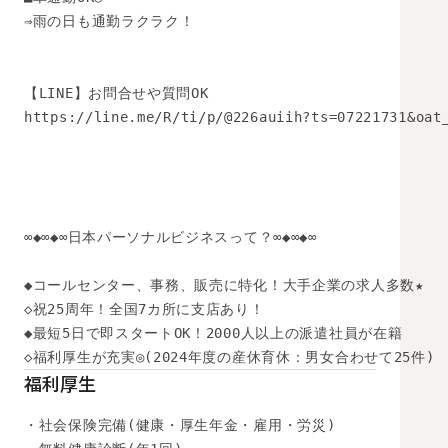
⇒雨の日も通勤ラクラク！

【LINE】お問合せや質問OK 

https://line.me/R/ti/p/@226auiih?ts=07221731&oat_
∞◆∞◆∞日本パーソナルビジネスって？∞◆∞◆∞

◆コールセンター、事務、販売に特化！大手企業の求人多数★

◇祝25周年！全国7カ所に支店あり！

◆最短5日で即スタートOK！2000人以上の派遣社員が在籍

◇福利厚生が充実◎(2024年度の産休育休：男女合わせて25件)
福利厚生
・社会保険完備(健康・厚生年金・雇用・労災)
