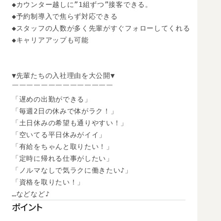
◆カウンター越しに”1組ずつ”接客できる。

◆予約制導入で焦らず対応できる

◆スタッフの人数が多く先輩がすぐフォローしてくれる

◆キャリアアップも可能

▼先輩たちの入社理由を大公開▼

￣￣￣￣￣￣￣￣￣￣￣￣￣￣

「遅めの出勤ができる」

「毎週2日の休みで体がラク！」

「土日休みの希望も通りやすい！」

「空いてる平日休みがイイ」

「有給をちゃんと取りたい！」

「定時に帰れる仕事がしたい」

「ノルマなしで気ラクに働きたい♪」

「資格を取りたい！」

…などなど♪
ポイント