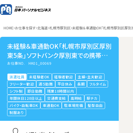
HOME
お仕事を探す
北海道
札幌市厚別区
未経験＆車通勤OK「札幌市厚別区厚別
未経験＆車通勤OK「札幌市厚別区厚別
東5条」ソフトバンク厚別東での携帯販
売・接客
お仕事NO.
HK01_00069
派遣社員
未経験者OK
経験者歓迎
主婦・主夫歓迎
フリーター歓迎
週５勤務
平日休み
長期
フルタイム
シフト制
即日勤務
残業10時間以内
年間休日120日以上
交通費支給
高時給
駅チカ
バイク・自転車OK
車通勤OK
駐車場完備
髪型自由
制服あり