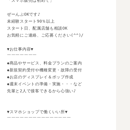
「スマホ販売は初めて」

ぜーんぶOKです♪

未経験スタート90％以上

スタート日、配属店舗も相談OK

お気軽にご連絡、ご応募ください(^^)/

▼お仕事内容▼

￣￣￣￣￣￣￣

◆商品やサービス、料金プランのご案内

◆新規契約受付や機種変更・故障の受付

◆お店のディスプレイ＆ポップ作成

◆週末イベントの準備・実施・・・など

先輩と2人で接客できるから心強い♪

▼スマホショップで働くいい所▼

￣￣￣￣￣￣￣￣￣￣￣￣￣￣￣
