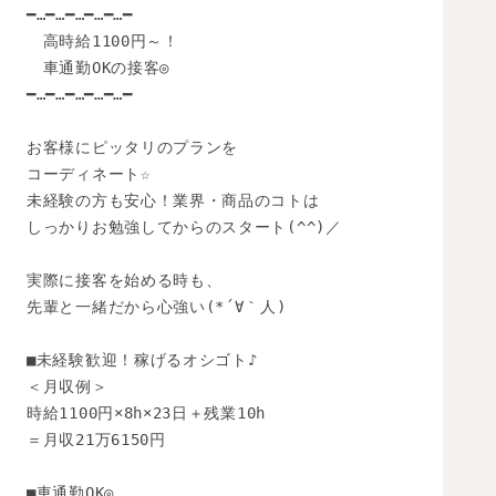
━…━…━…━…━…━

　高時給1100円～！

　車通勤OKの接客◎

━…━…━…━…━…━

お客様にピッタリのプランを

コーディネート☆

未経験の方も安心！業界・商品のコトは

しっかりお勉強してからのスタート(^^)／

実際に接客を始める時も、

先輩と一緒だから心強い(*´∀｀人)

■未経験歓迎！稼げるオシゴト♪

＜月収例＞

時給1100円×8h×23日＋残業10h

＝月収21万6150円

■車通勤OK◎
