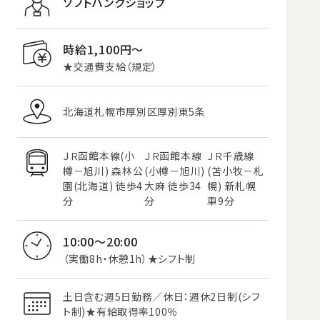
ソフトバンクショップ
時給1,100円〜
★交通費支給（規定）
北海道札幌市厚別区厚別東5条
ＪＲ函館本線(小
ＪＲ函館本線
ＪＲ千歳線
樽－旭川) 森林公
(小樽－旭川)
(苫小牧－札
園(北海道) 徒歩4
大麻 徒歩34
幌) 新札幌
分
分
車9分
10:00～20:00
（実働8h・休憩1h）★シフト制
土日含む週5日勤務／休日：週休2日制(シフ
ト制)★有給取得率100％