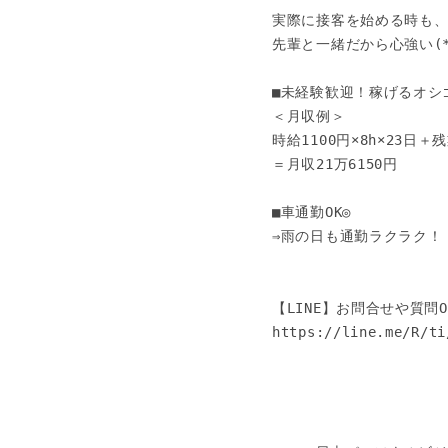
実際に接客を始める時も、
先輩と一緒だから心強い(*´
■未経験歓迎！稼げるオシゴ
＜月収例＞

時給1100円×8h×23日＋残業
＝月収21万6150円

■車通勤OK◎

⇒雨の日も通勤ラクラク！

【LINE】お問合せや質問OK
https://line.me/R/ti