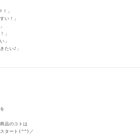
！」

すい！」

」

！」

い」

きたい♪」

を

商品のコトは

タート(^^)／
