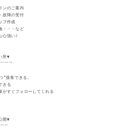
ランのご案内

・故障の受付

プ作成

施・・・など

心強い♪

所▼

￣￣￣

つ”接客できる。

きる

輩がすぐフォローしてくれる

開▼

￣￣
