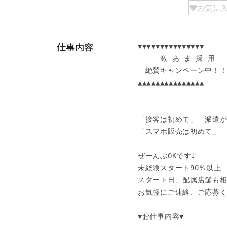
お気に
仕事内容
▼▼▼▼▼▼▼▼▼▼▼▼▼▼▼

　　　激 あ ま 採 用

　絶賛キャンペーン中！！
▲▲▲▲▲▲▲▲▲▲▲▲▲▲▲

「接客は初めて」「派遣が
「スマホ販売は初めて」

ぜーんぶOKです♪

未経験スタート90％以上

スタート日、配属店舗も相談
お気軽にご連絡、ご応募くださ
▼お仕事内容▼
