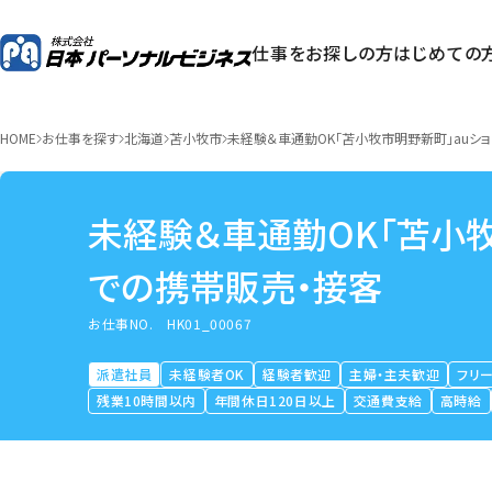
仕事をお探しの方
はじめての
HOME
お仕事を探す
北海道
苫小牧市
未経験＆車通勤OK「苫小牧市明野新町」auシ
未経験＆車通勤OK「苫小
での携帯販売・接客
お仕事NO.
HK01_00067
派遣社員
未経験者OK
経験者歓迎
主婦・主夫歓迎
フリ
残業10時間以内
年間休日120日以上
交通費支給
高時給