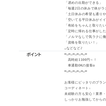
「遅めの出勤ができる」

「毎週2日の休みで体がラク
「土日休みの希望も通りや
「空いてる平日休みがイイ
「有給をちゃんと取りたい
「定時に帰れる仕事がした
「ノルマなしで気ラクに働
「資格を取りたい！」

…などなど♪
ポイント
━…━…━…━…━…━

　高時給1100円～！

　車通勤OKの接客◎

━…━…━…━…━…━

お客様にピッタリのプラン
コーディネート☆

未経験の方も安心！業界・
しっかりお勉強してからのス