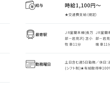
時給1,100円〜
給与
★交通費支給（規定）
ＪＲ室蘭本線(長万
ＪＲ室蘭
最寄駅
部－岩見沢) 苫小
部－岩見
牧 車11分
端 車11
土日含む週5日勤務／休日：
勤務曜日
(シフト制)★有給取得率100