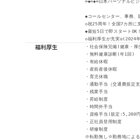
∞◆∞◆∞日本パーソナルビジネ
◆コールセンター、事務、
◇祝25周年！全国7カ所に
◆最短5日で即スタートOK
◇福利厚生が充実◎(202
福利厚生
・社会保険完備(健康・厚
・無料健康診断(年1回)

・有給休暇

・産前産後休暇

・育児休職

・通勤手当（交通費規定支
・残業手当

・昇給制度

・時間外手当

・資格手当(規定:5,200円～
・正社員登用制度

・研修制度

※転勤無し※勤務地による