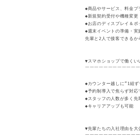
￣￣￣￣￣￣￣

◆商品やサービス、料金プ
◆新規契約受付や機種変更
◆お店のディスプレイ＆ポッ
◆週末イベントの準備・実
先輩と2人で接客できるから
▼スマホショップで働くいい
￣￣￣￣￣￣￣￣￣￣￣￣
◆カウンター越しに”1組ず
◆予約制導入で焦らず対応で
◆スタッフの人数が多く先
◆キャリアアップも可能

▼先輩たちの入社理由を大公
￣￣￣￣￣￣￣￣￣￣￣￣