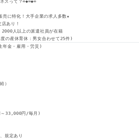
スって？∞◆∞◆∞

販売に特化！大手企業の求人多数★

支店あり！

！2000人以上の派遣社員が在籍

4年度の産休育休：男女合わせて25件)
生年金・雇用・労災)

給）

33,000円/毎月)

、規定あり
