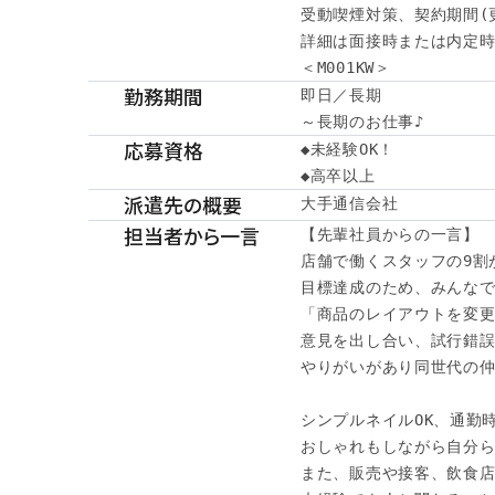
受動喫煙対策、契約期間(
詳細は面接時または内定時
＜M001KW＞
勤務期間
即日／長期

～長期のお仕事♪
応募資格
◆未経験OK！

◆高卒以上　
派遣先の概要
大手通信会社
担当者から一言
【先輩社員からの一言】

店舗で働くスタッフの9割が
目標達成のため、みんなで
「商品のレイアウトを変更
意見を出し合い、試行錯誤
やりがいがあり同世代の仲
シンプルネイルOK、通勤時
おしゃれもしながら自分ら
また、販売や接客、飲食店