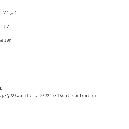


∀｀人)

ト♪

10h

 

/p/@226auiih?ts=07221731&oat_content=url
