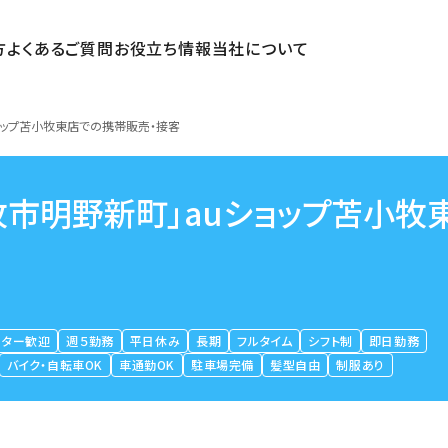
方
よくあるご質問
お役立ち情報
当社について
ョップ苫小牧東店での携帯販売・接客
牧市明野新町」auショップ苫小牧
ーター歓迎
週５勤務
平日休み
長期
フルタイム
シフト制
即日勤務
バイク・自転車OK
車通勤OK
駐車場完備
髪型自由
制服あり