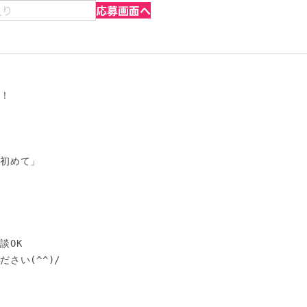
入り
応募画面へ
！

初めて」

OK

い(^^)/
