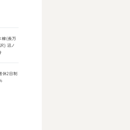
本線(長万
沢) 沼ノ
分
週休2日制
％