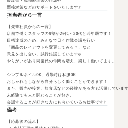
履歴書・職務経歴書の作成や

面接対策などのサポートをいたします♪
担当者から一言
【先輩社員からの一言】

店舗で働くスタッフの9割が20代～30代と若年層です！

目標達成のため、みんなで日々作戦会議を行い

「商品のレイアウトを変更してみる？」など

意見を出し合い、試行錯誤しています◎

やりがいがあり同世代の仲間も増え、楽しく働いてます。

シンプルネイルOK、通勤時は私服OK

おしゃれもしながら自分らしく働くことができます！

また、販売や接客、飲食店などの経験がある方も活躍しています
未経験でも人と関わることが好き、

会話することが好きな方にも向いているお仕事です♪
備考
【応募後の流れ】
