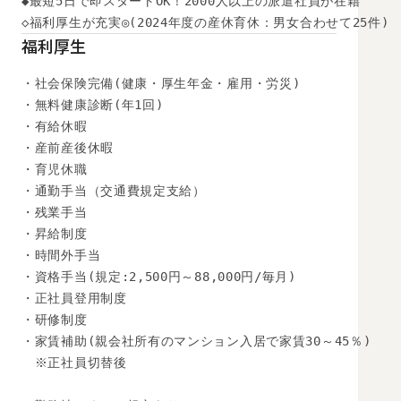
◆最短5日で即スタートOK！2000人以上の派遣社員が在籍

◇福利厚生が充実◎(2024年度の産休育休：男女合わせて25件)
福利厚生
・社会保険完備(健康・厚生年金・雇用・労災)

・無料健康診断(年1回)

・有給休暇

・産前産後休暇

・育児休職

・通勤手当（交通費規定支給）

・残業手当

・昇給制度

・時間外手当

・資格手当(規定:2,500円～88,000円/毎月)

・正社員登用制度

・研修制度

・家賃補助(親会社所有のマンション入居で家賃30～45％)

　※正社員切替後
