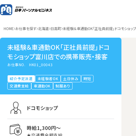
HOME
お仕事を探す
北海道
日高町
未経験＆車通勤OK「正社員前提」ドコモショッ
未経験＆車通勤OK「正社員前提」ドコ
モショップ富川店での携帯販売・接客
お仕事NO.
HK01_00043
紹介予定派遣
未経験者OK
土日休み
時短
交通費支給
車通勤OK
制服あり
ドコモショップ
時給1,300円〜
★交通費全額支給