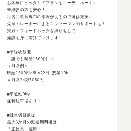
お客様にピッタリのプランをコーディネート☆

未経験の方も安心！

社内に教育専門の部署があるので研修充実◎

先輩トレーナーによるマンツーマンのサポートも！

実践・フィードバックを繰り返して

知識を身に着けていけます☆

■未経験歓迎！

　誰でも時給1300円～♪

＜月収例＞

時給1300円×8h×22日+残業10h

＝月収24万5050円

■車通勤OK◎

無料駐車場あり！

■社員切替前提

最大6か月の派遣期間後は

「正社員」雇用！
