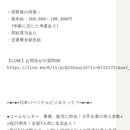
＜切替後の待遇＞

・基本給：168,000～188,000円

　(年齢に応じた考慮あり)

・昇給賞与あり

・交通費全額支給

【LINE】お問合せや質問OK 

https://line.me/R/ti/p/@226auiih?ts=07221731&oat_
∞◆∞◆∞日本パーソナルビジネスって？∞◆∞◆∞

◆コールセンター、事務、販売に特化！大手企業の求人多数★

◇祝25周年！全国7カ所に支店あり！
