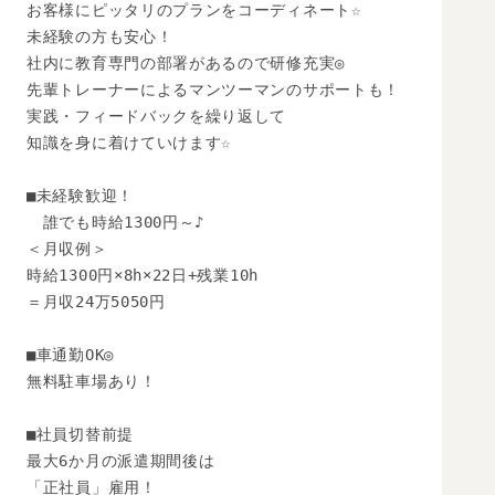
お客様にピッタリのプランをコーディネート☆

未経験の方も安心！

社内に教育専門の部署があるので研修充実◎

先輩トレーナーによるマンツーマンのサポートも！

実践・フィードバックを繰り返して

知識を身に着けていけます☆

■未経験歓迎！

　誰でも時給1300円～♪

＜月収例＞

時給1300円×8h×22日+残業10h

＝月収24万5050円

■車通勤OK◎

無料駐車場あり！

■社員切替前提

最大6か月の派遣期間後は

「正社員」雇用！
