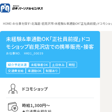
HOME
お仕事を探す
北海道
岩見沢市
未経験＆車通勤OK「正社員前提」ドコモショ
未経験＆車通勤OK「正社員前提」ドコ
モショップ岩見沢店での携帯販売・接客
お仕事NO.
HK01_00039
紹介予定派遣
未経験者OK
土日休み
時短
交通費支給
車通勤OK
制服あり
ドコモショップ
時給1,300円〜
★交通費全額支給