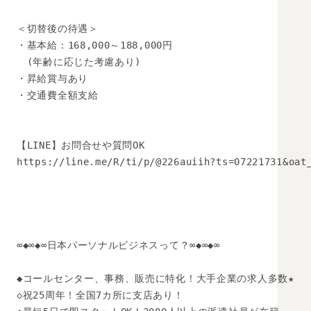
＜切替後の待遇＞

・基本給：168,000～188,000円

　(年齢に応じた考慮あり)

・昇給賞与あり

・交通費全額支給

【LINE】お問合せや質問OK 

https://line.me/R/ti/p/@226auiih?ts=07221731&oat_
∞◆∞◆∞日本パーソナルビジネスって？∞◆∞◆∞

◆コールセンター、事務、販売に特化！大手企業の求人多数★

◇祝25周年！全国7カ所に支店あり！
