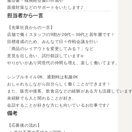
履歴書・職務経歴書の作成や

面接対策などのサポートをいたします♪
担当者から一言
【先輩社員からの一言】

店舗で働くスタッフの9割が20代～30代と若年層です！

目標達成のため、みんなで日々作戦会議を行い

「商品のレイアウトを変更してみる？」など

意見を出し合い、試行錯誤しています◎

やりがいがあり同世代の仲間も増え、楽しく働いてます。

シンプルネイルOK、通勤時は私服OK

おしゃれもしながら自分らしく働くことができます！

また、販売や接客、飲食店などの経験がある方も活躍しています
未経験でも人と関わることが好き、

会話することが好きな方にも向いているお仕事です♪
備考
【応募後の流れ】
