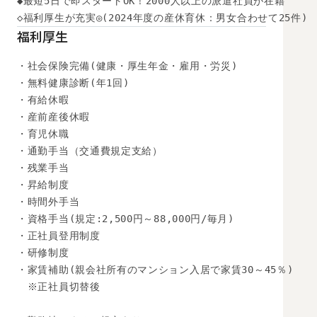
◆最短5日で即スタートOK！2000人以上の派遣社員が在籍

◇福利厚生が充実◎(2024年度の産休育休：男女合わせて25件)
福利厚生
・社会保険完備(健康・厚生年金・雇用・労災)

・無料健康診断(年1回)

・有給休暇

・産前産後休暇

・育児休職

・通勤手当（交通費規定支給）

・残業手当

・昇給制度

・時間外手当

・資格手当(規定:2,500円～88,000円/毎月)

・正社員登用制度

・研修制度

・家賃補助(親会社所有のマンション入居で家賃30～45％)

　※正社員切替後
