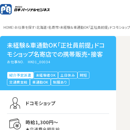
HOME
お仕事を探す
北海道
名寄市
未経験＆車通勤OK「正社員前提」ドコモショッ
未経験＆車通勤OK「正社員前提」ドコ
モショップ名寄店での携帯販売・接客
お仕事NO.
HK01_00034
紹介予定派遣
未経験者OK
土日休み
時短
交通費支給
車通勤OK
制服あり
ドコモショップ
時給1,300円〜
★交通費全額支給