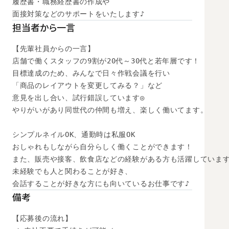
履歴書・職務経歴書の作成や

面接対策などのサポートをいたします♪
担当者から一言
【先輩社員からの一言】

店舗で働くスタッフの9割が20代～30代と若年層です！

目標達成のため、みんなで日々作戦会議を行い

「商品のレイアウトを変更してみる？」など

意見を出し合い、試行錯誤しています◎

やりがいがあり同世代の仲間も増え、楽しく働いてます。

シンプルネイルOK、通勤時は私服OK

おしゃれもしながら自分らしく働くことができます！

また、販売や接客、飲食店などの経験がある方も活躍しています
未経験でも人と関わることが好き、

会話することが好きな方にも向いているお仕事です♪
備考
【応募後の流れ】
