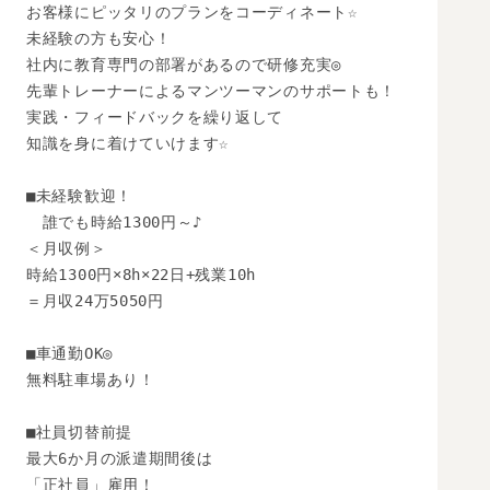
お客様にピッタリのプランをコーディネート☆

未経験の方も安心！

社内に教育専門の部署があるので研修充実◎

先輩トレーナーによるマンツーマンのサポートも！

実践・フィードバックを繰り返して

知識を身に着けていけます☆

■未経験歓迎！

　誰でも時給1300円～♪

＜月収例＞

時給1300円×8h×22日+残業10h

＝月収24万5050円

■車通勤OK◎

無料駐車場あり！

■社員切替前提

最大6か月の派遣期間後は

「正社員」雇用！
