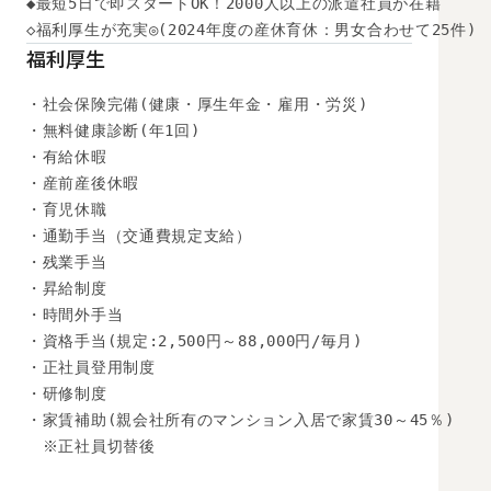
◆最短5日で即スタートOK！2000人以上の派遣社員が在籍

◇福利厚生が充実◎(2024年度の産休育休：男女合わせて25件)
福利厚生
・社会保険完備(健康・厚生年金・雇用・労災)

・無料健康診断(年1回)

・有給休暇

・産前産後休暇

・育児休職

・通勤手当（交通費規定支給）

・残業手当

・昇給制度

・時間外手当

・資格手当(規定:2,500円～88,000円/毎月)

・正社員登用制度

・研修制度

・家賃補助(親会社所有のマンション入居で家賃30～45％)

　※正社員切替後
