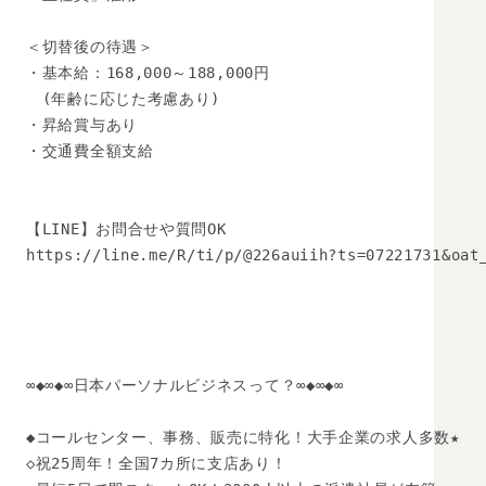
＜切替後の待遇＞

・基本給：168,000～188,000円

　(年齢に応じた考慮あり)

・昇給賞与あり

・交通費全額支給

【LINE】お問合せや質問OK 

https://line.me/R/ti/p/@226auiih?ts=07221731&oat_
∞◆∞◆∞日本パーソナルビジネスって？∞◆∞◆∞

◆コールセンター、事務、販売に特化！大手企業の求人多数★

◇祝25周年！全国7カ所に支店あり！
