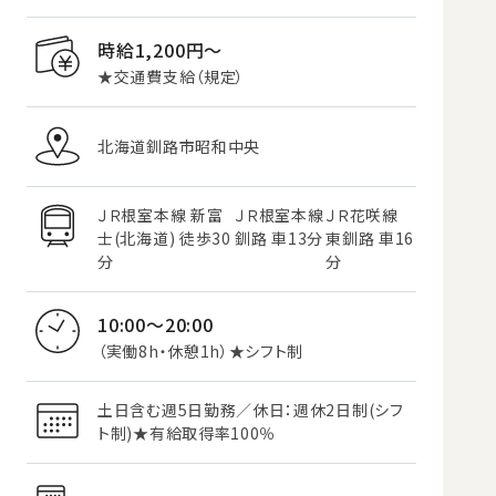
時給1,200円〜
★交通費支給（規定）
北海道釧路市昭和中央
ＪＲ根室本線 新富
ＪＲ根室本線
ＪＲ花咲線
士(北海道) 徒歩30
釧路 車13分
東釧路 車16
分
分
10:00～20:00
（実働8h・休憩1h）★シフト制
土日含む週5日勤務／休日：週休2日制(シフ
ト制)★有給取得率100％