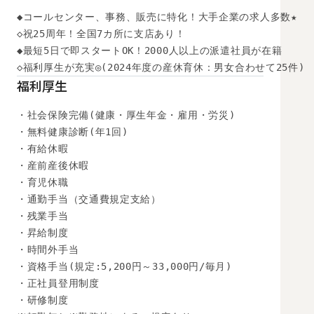
◆コールセンター、事務、販売に特化！大手企業の求人多数★

◇祝25周年！全国7カ所に支店あり！

◆最短5日で即スタートOK！2000人以上の派遣社員が在籍

◇福利厚生が充実◎(2024年度の産休育休：男女合わせて25件)
福利厚生
・社会保険完備(健康・厚生年金・雇用・労災)

・無料健康診断(年1回)

・有給休暇

・産前産後休暇

・育児休職

・通勤手当（交通費規定支給）

・残業手当

・昇給制度

・時間外手当

・資格手当(規定:5,200円～33,000円/毎月)

・正社員登用制度

・研修制度
