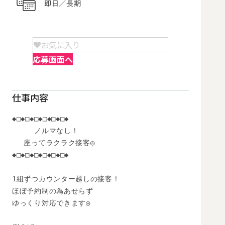
即日／長期
お気に入り
応募画面へ
仕事内容
◆□◆□◆□◆□◆□◆□◆

　　　ノルマなし！

　 座ってラクラク接客◎

◆□◆□◆□◆□◆□◆□◆

1組ずつカウンター越しの接客！

ほぼ予約制の為あせらず

ゆっくり対応できます◎
