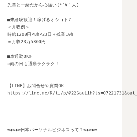
先輩と一緒だから心強い(*´∀｀人)

■未経験歓迎！稼げるオシゴト♪

＜月収例＞

時給1200円×8h×23日＋残業10h

＝月収23万5800円

■車通勤OK◎

⇒雨の日も通勤ラクラク！

【LINE】お問合せや質問OK 

https://line.me/R/ti/p/@226auiih?ts=07221731&oat_
∞◆∞◆∞日本パーソナルビジネスって？∞◆∞◆∞
