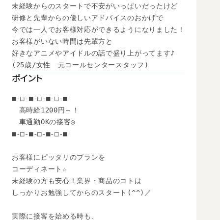
未経験からのスタートで不安がいっぱいだったけど

研修と先輩からの優しいアドバイスのおかげで

今では一人でお客様対応ができるようになりました！

お客様がいない時間は先輩方と

好きなアニメやアイドルの話で盛り上がってます♪

(25歳/女性　元コールセンタースタッフ)
ポイント
■-□-■-□-■-□-■

　高時給1200円～！

　車通勤OKの接客◎

■-□-■-□-■-□-■

お客様にピッタリのプランを

コーディネート☆

未経験の方も安心！業界・商品のコトは

しっかりお勉強してからのスタート(^^)／

実際に接客を始める時も、
