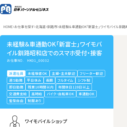
HOME
お仕事を探す
北海道
釧路市
未経験＆車通勤OK「新富士」ワイモバイル釧路
未経験＆車通勤OK「新富士」ワイモバ
イル釧路昭和店でのスマホ受付・接客
お仕事NO.
HK01_00032
派遣社員
未経験者OK
主婦・主夫歓迎
フリーター歓迎
週５勤務
平日休み
長期
フルタイム
シフト制
即日勤務
残業10時間以内
年間休日120日以上
交通費支給
高時給
バイク・自転車OK
車通勤OK
髪型自由
制服あり
ワイモバイルショップ