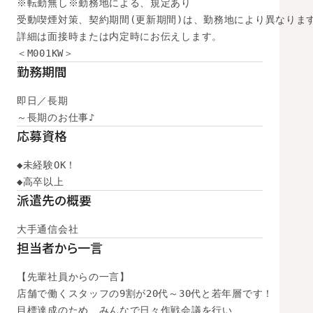
※転勤無し※勤務地による、規定あり

受動喫煙対策、契約期間(更新期間)は、勤務地により異なります
詳細は面接時または内定時にお伝えします。

＜M001KW＞
勤務期間
即日／長期

～長期のお仕事♪
応募資格
◆未経験OK！

◆高卒以上　
派遣先の概要
大手通信会社
担当者から一言
【先輩社員からの一言】

店舗で働くスタッフの9割が20代～30代と若年層です！

目標達成のため、みんなで日々作戦会議を行い
