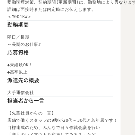
受動喫煙対策、契約期間(更新期間)は、勤務地により異なります
詳細は面接時または内定時にお伝えします。

＜M001KW＞
勤務期間
即日／長期

～長期のお仕事♪
応募資格
◆未経験OK！

◆高卒以上　
派遣先の概要
大手通信会社
担当者から一言
【先輩社員からの一言】

店舗で働くスタッフの9割が20代～30代と若年層です！

目標達成のため、みんなで日々作戦会議を行い

「商品のレイアウトを変更してみる？」など
