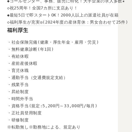
◆コールセンター、事務、販売に特化！大手企業の求人多数★

◇祝25周年！全国7カ所に支店あり！

◆最短5日で即スタートOK！2000人以上の派遣社員が在籍

◇福利厚生が充実◎(2024年度の産休育休：男女合わせて25件)
福利厚生
・社会保険完備(健康・厚生年金・雇用・労災)

・無料健康診断(年1回)

・有給休暇

・産前産後休暇

・育児休職

・通勤手当（交通費規定支給）

・残業手当

・昇給制度

・時間外手当

・資格手当(規定:5,200円～33,000円/毎月)

・正社員登用制度

・研修制度

※転勤無し※勤務地による、規定あり
