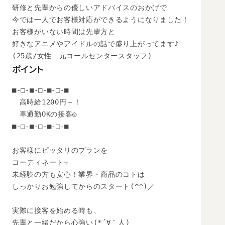
研修と先輩からの優しいアドバイスのおかげで

今では一人でお客様対応ができるようになりました！

お客様がいない時間は先輩方と

好きなアニメやアイドルの話で盛り上がってます♪

(25歳/女性　元コールセンタースタッフ)
ポイント
■-□-■-□-■-□-■

　高時給1200円～！

　車通勤OKの接客◎

■-□-■-□-■-□-■

お客様にピッタリのプランを

コーディネート☆

未経験の方も安心！業界・商品のコトは

しっかりお勉強してからのスタート(^^)／

実際に接客を始める時も、

先輩と一緒だから心強い(*´∀｀人)
