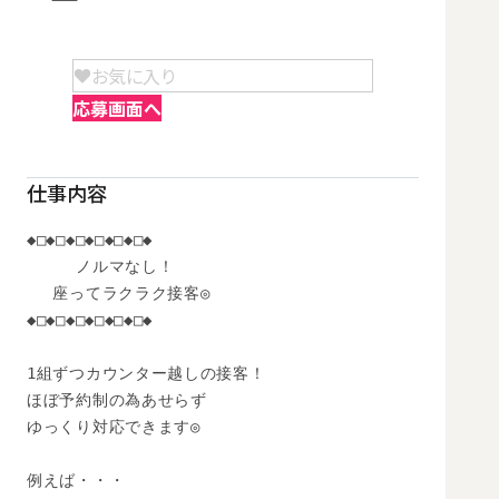
お気に入り
応募画面へ
仕事内容
◆□◆□◆□◆□◆□◆□◆

　　　ノルマなし！

　 座ってラクラク接客◎

◆□◆□◆□◆□◆□◆□◆

1組ずつカウンター越しの接客！

ほぼ予約制の為あせらず

ゆっくり対応できます◎

例えば・・・
