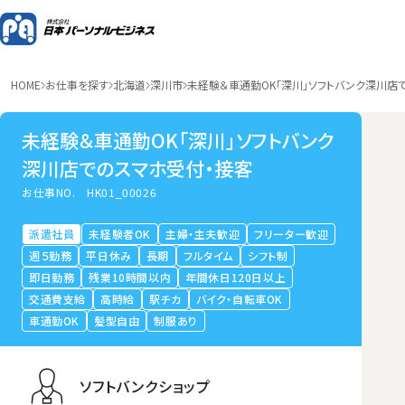
HOME
お仕事を探す
北海道
深川市
未経験＆車通勤OK「深川」ソフトバンク深川店
未経験＆車通勤OK「深川」ソフトバンク
深川店でのスマホ受付・接客
お仕事NO.
HK01_00026
派遣社員
未経験者OK
主婦・主夫歓迎
フリーター歓迎
週５勤務
平日休み
長期
フルタイム
シフト制
即日勤務
残業10時間以内
年間休日120日以上
交通費支給
高時給
駅チカ
バイク・自転車OK
車通勤OK
髪型自由
制服あり
ソフトバンクショップ