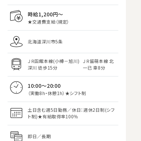
時給1,200円〜
★交通費支給（規定）
北海道深川市5条
ＪＲ函館本線(小樽－旭川)
ＪＲ留萌本線 北
深川 徒歩15分
一已 車8分
10:00～20:00
（実働8h・休憩1h）★シフト制
土日含む週5日勤務／休日：週休2日制(シフ
ト制)★有給取得率100％
即日／長期