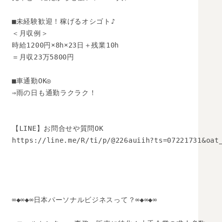
■未経験歓迎！稼げるオシゴト♪

＜月収例＞

時給1200円×8h×23日＋残業10h

＝月収23万5800円

■車通勤OK◎

⇒雨の日も通勤ラクラク！

【LINE】お問合せや質問OK 

https://line.me/R/ti/p/@226auiih?ts=07221731&oat_
∞◆∞◆∞日本パーソナルビジネスって？∞◆∞◆∞
