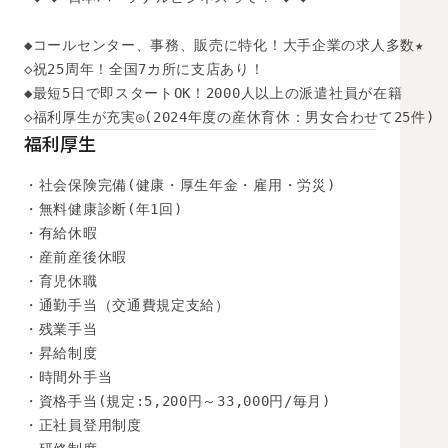
◆コールセンター、事務、販売に特化！大手企業の求人多数★

◇祝25周年！全国7カ所に支店あり！

◆最短5日で即スタートOK！2000人以上の派遣社員が在籍

◇福利厚生が充実◎(2024年度の産休育休：男女合わせて25件)
福利厚生
・社会保険完備(健康・厚生年金・雇用・労災)

・無料健康診断(年1回)

・有給休暇

・産前産後休暇

・育児休職

・通勤手当（交通費規定支給）

・残業手当

・昇給制度

・時間外手当

・資格手当(規定:5,200円～33,000円/毎月)

・正社員登用制度
