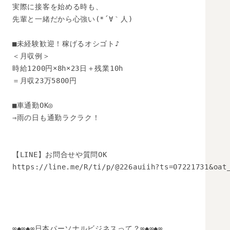
実際に接客を始める時も、

先輩と一緒だから心強い(*´∀｀人)

■未経験歓迎！稼げるオシゴト♪

＜月収例＞

時給1200円×8h×23日＋残業10h

＝月収23万5800円

■車通勤OK◎

⇒雨の日も通勤ラクラク！

【LINE】お問合せや質問OK 

https://line.me/R/ti/p/@226auiih?ts=07221731&oat_
∞◆∞◆∞日本パーソナルビジネスって？∞◆∞◆∞
