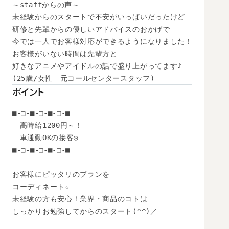
～staffからの声～

未経験からのスタートで不安がいっぱいだったけど

研修と先輩からの優しいアドバイスのおかげで

今では一人でお客様対応ができるようになりました！

お客様がいない時間は先輩方と

好きなアニメやアイドルの話で盛り上がってます♪

(25歳/女性　元コールセンタースタッフ)
ポイント
■-□-■-□-■-□-■

　高時給1200円～！

　車通勤OKの接客◎

■-□-■-□-■-□-■

お客様にピッタリのプランを

コーディネート☆

未経験の方も安心！業界・商品のコトは

しっかりお勉強してからのスタート(^^)／
