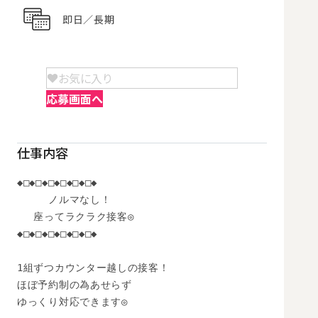
即日／長期
お気に入り
応募画面へ
仕事内容
◆□◆□◆□◆□◆□◆□◆

　　　ノルマなし！

　 座ってラクラク接客◎

◆□◆□◆□◆□◆□◆□◆

1組ずつカウンター越しの接客！

ほぼ予約制の為あせらず

ゆっくり対応できます◎
