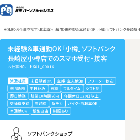
HOME
お仕事を探す
北海道
小樽市
未経験＆車通勤OK「小樽」ソフトバンク長崎屋
未経験＆車通勤OK「小樽」ソフトバンク
長崎屋小樽店でのスマホ受付・接客
お仕事NO.
HK01_00016
派遣社員
未経験者OK
主婦・主夫歓迎
フリーター歓迎
週５勤務
平日休み
長期
フルタイム
シフト制
即日勤務
残業10時間以内
年間休日120日以上
交通費支給
高時給
駅チカ
バイク・自転車OK
車通勤OK
髪型自由
制服あり
ソフトバンクショップ