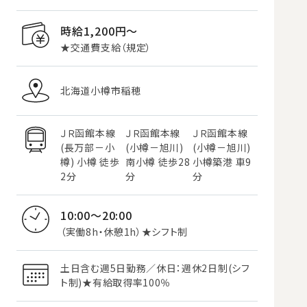
時給1,200円〜
★交通費支給（規定）
北海道小樽市稲穂
ＪＲ函館本線
ＪＲ函館本線
ＪＲ函館本線
(長万部－小
(小樽－旭川)
(小樽－旭川)
樽) 小樽 徒歩
南小樽 徒歩28
小樽築港 車9
2分
分
分
10:00～20:00
（実働8h・休憩1h）★シフト制
土日含む週5日勤務／休日：週休2日制(シフ
ト制)★有給取得率100％