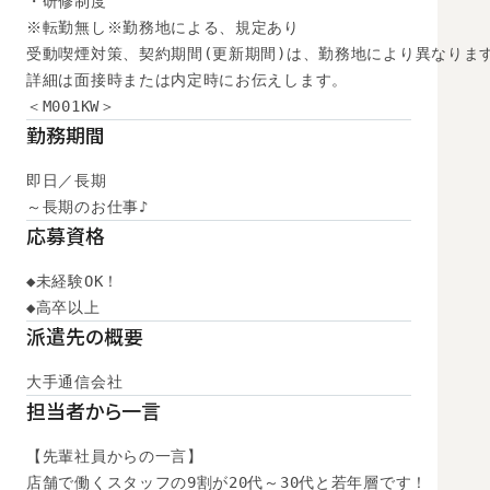
・研修制度

※転勤無し※勤務地による、規定あり

受動喫煙対策、契約期間(更新期間)は、勤務地により異なります
詳細は面接時または内定時にお伝えします。

＜M001KW＞
勤務期間
即日／長期

～長期のお仕事♪
応募資格
◆未経験OK！

◆高卒以上　
派遣先の概要
大手通信会社
担当者から一言
【先輩社員からの一言】

店舗で働くスタッフの9割が20代～30代と若年層です！
