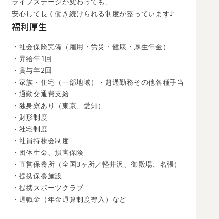
ライフステージが変わっても、

安心して長く働き続けられる制度が整っています♪
福利厚生
・社会保険完備（雇用・労災・健康・厚生年金）

・昇給年1回

・賞与年2回

・家族・住宅（一部地域）・超過勤務その他各種手当

・通勤交通費支給

・独身寮あり（東京、愛知）

・財形制度

・社宅制度

・社員持株会制度

・団体生命、損害保険

・直営保養所（全国3ヶ所／軽井沢、御殿場、名張）

・提携保養施設

・提携スポーツクラブ

・退職金（年金通算制度導入）など
