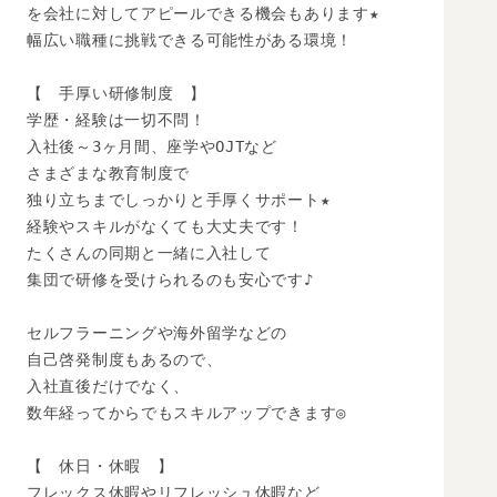
を会社に対してアピールできる機会もあります★

幅広い職種に挑戦できる可能性がある環境！

【　手厚い研修制度　】

学歴・経験は一切不問！

入社後～3ヶ月間、座学やOJTなど

さまざまな教育制度で

独り立ちまでしっかりと手厚くサポート★

経験やスキルがなくても大丈夫です！

たくさんの同期と一緒に入社して

集団で研修を受けられるのも安心です♪

セルフラーニングや海外留学などの

自己啓発制度もあるので、

入社直後だけでなく、

数年経ってからでもスキルアップできます◎

【　休日・休暇　】

フレックス休暇やリフレッシュ休暇など
