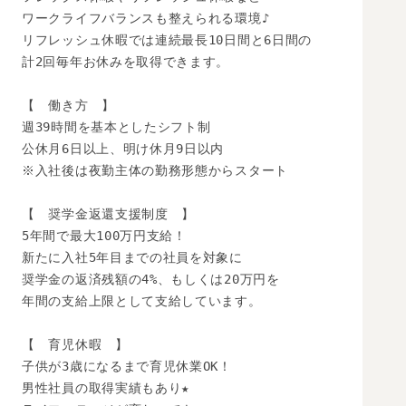
ワークライフバランスも整えられる環境♪

リフレッシュ休暇では連続最長10日間と6日間の

計2回毎年お休みを取得できます。

【　働き方　】

週39時間を基本としたシフト制

公休月6日以上、明け休月9日以内

※入社後は夜勤主体の勤務形態からスタート

【　奨学金返還支援制度　】

5年間で最大100万円支給！

新たに入社5年目までの社員を対象に

奨学金の返済残額の4%、もしくは20万円を

年間の支給上限として支給しています。

【　育児休暇　】

子供が3歳になるまで育児休業OK！

男性社員の取得実績もあり★
