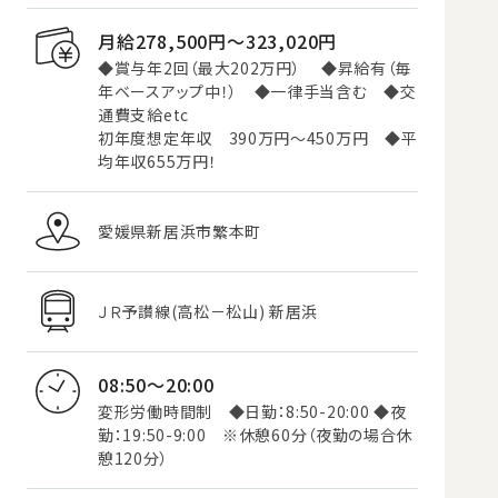
月給278,500円〜323,020円
◆賞与年2回（最大202万円） ◆昇給有（毎
年ベースアップ中！） ◆一律手当含む ◆交
通費支給etc
初年度想定年収 390万円～450万円 ◆平
均年収655万円！
愛媛県新居浜市繁本町
ＪＲ予讃線(高松－松山) 新居浜
08:50～20:00
変形労働時間制 ◆日勤：8:50-20:00 ◆夜
勤：19:50-9:00 ※休憩60分（夜勤の場合休
憩120分）