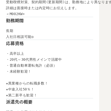
受動喫煙対策、契約期間(更新期間)は、勤務地により異なります
詳細は面接時または内定時にお伝えします。

＜M002KW>
勤務期間
長期

入社日相談可能◎
応募資格
・高卒以上

・20代～30代男性メインで活躍中

・普通自動車運転免許（必須）

・未経験歓迎！

★異業種からの転職多数！

★中途入社50％！

★第二新卒も歓迎！
派遣先の概要