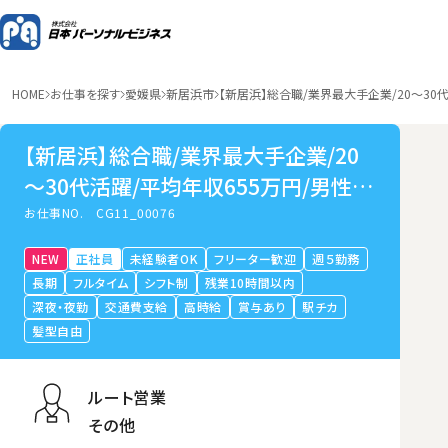
HOME
お仕事を探す
愛媛県
新居浜市
【新居浜】総合職/業界最大手企業/20～30
【新居浜】総合職/業界最大手企業/20
～30代活躍/平均年収655万円/男性の
育休取得可
お仕事NO.
CG11_00076
NEW
正社員
未経験者OK
フリーター歓迎
週５勤務
長期
フルタイム
シフト制
残業10時間以内
深夜・夜勤
交通費支給
高時給
賞与あり
駅チカ
髪型自由
ルート営業
その他