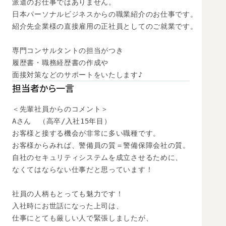
派遣のお仕事ではありません。

日本パーソナルビジネスからの職業紹介のお仕事です。

紹介先企業様の直接雇用の正社員としてのご就業です。

専門コンサルタントの担当がつき

履歴書・職務経歴書の作成や

面接対策などのサポートをいたします♪
担当者から一言
＜先輩社員からのコメント＞

Aさん　（高卒/入社15年目）

お客様と接する機会が非常に多い職種です。

お客様からみれば、警備員の質＝警備保障会社の質。

自社のセキュリティシステムを成立させるために、

なくてはならない仕事だと思っています！

社員の人柄もとっても魅力です！

入社時にお世話になった上司は、

仕事にとても厳しい人で緊張しましたが、
