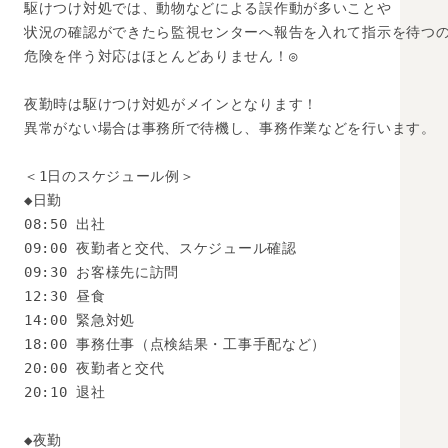
駆けつけ対処では、動物などによる誤作動が多いことや

状況の確認ができたら監視センターへ報告を入れて指示を待つの
危険を伴う対応はほとんどありません！◎

夜勤時は駆けつけ対処がメインとなります！

異常がない場合は事務所で待機し、事務作業などを行います。

＜1日のスケジュール例＞

◆日勤

08:50 出社

09:00 夜勤者と交代、スケジュール確認

09:30 お客様先に訪問

12:30 昼食

14:00 緊急対処

18:00 事務仕事（点検結果・工事手配など）

20:00 夜勤者と交代

20:10 退社

◆夜勤
