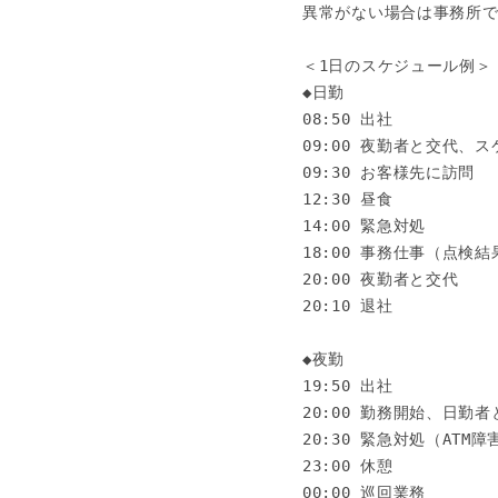
異常がない場合は事務所で
＜1日のスケジュール例＞

◆日勤

08:50 出社

09:00 夜勤者と交代、ス
09:30 お客様先に訪問

12:30 昼食

14:00 緊急対処

18:00 事務仕事（点検
20:00 夜勤者と交代

20:10 退社

◆夜勤

19:50 出社

20:00 勤務開始、日勤者
20:30 緊急対処（ATM
23:00 休憩

00:00 巡回業務
