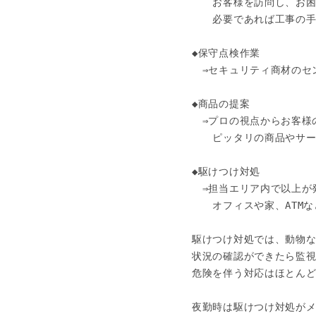
　　お客様を訪問し、お困
　　必要であれば工事の手
◆保守点検作業

　⇒セキュリティ商材のセ
◆商品の提案

　⇒プロの視点からお客様
　　ピッタリの商品やサー
◆駆けつけ対処

　⇒担当エリア内で以上が
　　オフィスや家、ATM
駆けつけ対処では、動物な
状況の確認ができたら監視
危険を伴う対応はほとんど
夜勤時は駆けつけ対処がメ