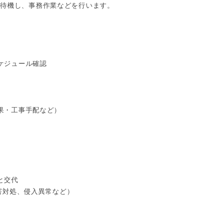
待機し、事務作業などを行います。

ケジュール確認

結果・工事手配など）

と交代

障害対処、侵入異常など）
