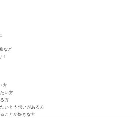


修など

！

方

たい方

る方

たいとう想いがある方

取ることが好きな方