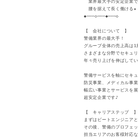
　業界最大手の安定企業で
　腰を据えて長く働ける★

◆───◇───◆───◇

【　会社について　】

警備業界の最大手！

グループ全体の売上高は1兆
さまざまな分野でセキュリ
年々売り上げを伸ばしていま
警備サービスを軸にセキュ
防災事業、メディカル事業
幅広い事業とサービスを展
超安定企業です♪

【　キャリアステップ　】
まずはビートエンジニアと
その後、警備のプロフェッ
担当エリアのお客様対応な