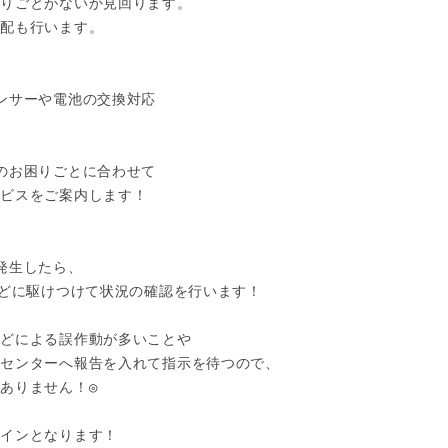
りごとがないか見回ります。

配も行います。

ンサーや電池の交換対応

のお困りごとに合わせて

ビスをご案内します！

発生したら、

などに駆けつけて状況の確認を行います！

どによる誤作動が多いことや

センターへ報告を入れて指示を待つので、

ありません！◎

インとなります！
