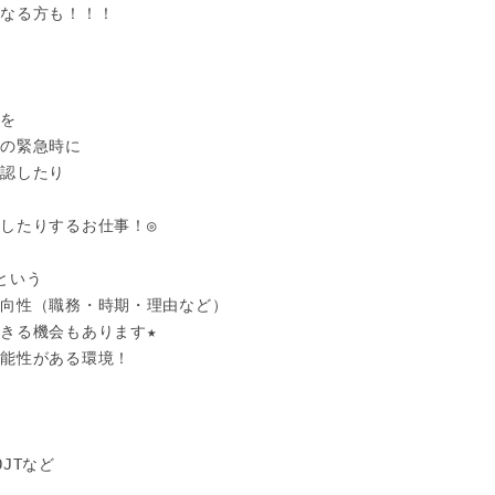
なる方も！！！

を

の緊急時に

認したり



したりするお仕事！◎

いう

向性（職務・時期・理由など）

きる機会もあります★

能性がある環境！

Tなど
