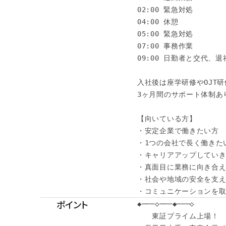
02:00 緊急対処

04:00 休憩

05:00 緊急対処

07:00 事務作業

09:00 日勤者と交代、退社
入社後は座学研修やOJT研
3ヶ月間のサポート体制あり
【向いている方】

・安定企業で働きたい方

・1つの会社で長く働きたい
・キャリアアップしていき
・真面目に業務に向き合え
・社会や地域の安全を支え
・コミュニケーションを
ポイント
◆───◇───◆───◇

　　東証プライム上場！
