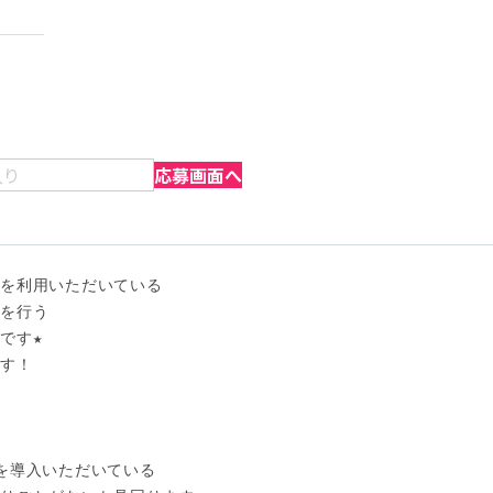
入り
応募画面へ
を利用いただいている

を行う

す★

す！

を導入いただいている
