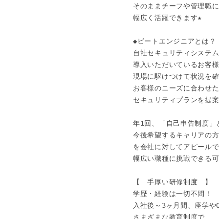
そのままチーフや管理職に
幅広く活躍できます★

◆ビートエンジニアとは？

自社セキュリティシステム
導入いただいているお客様
現場に駆けつけて状況を確
お客様のニーズに合わせた
セキュリティプランを提案
年1回、「自己申告制度」と
今後希望するキャリアの方
を会社に対してアピールで
幅広い職種に挑戦できる可
【　手厚い研修制度　】

学歴・経験は一切不問！

入社後～3ヶ月間、座学やOJ
さまざまな教育制度で
