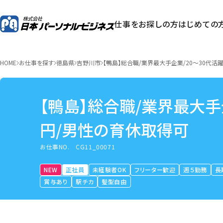
仕事をお探しの方
はじめての
HOME
お仕事を探す
徳島県
吉野川市
【鴨島】総合職/業界最大手企業/20～30代活
【鴨島】総合職/業界最大手企
円/男性の育休取得可
お仕事NO.
CG11_00071
NEW
正社員
未経験者OK
フリーター歓迎
週５勤務
長
賞与あり
駅チカ
髪型自由