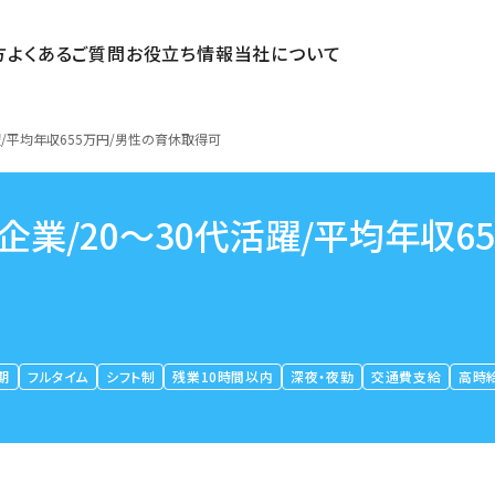
方
よくあるご質問
お役立ち情報
当社について
躍/平均年収655万円/男性の育休取得可
業/20～30代活躍/平均年収65
期
フルタイム
シフト制
残業10時間以内
深夜・夜勤
交通費支給
高時