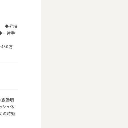
） ◆昇給
 ◆一律手
450万
（夜勤明
ッシュ休
ための時短