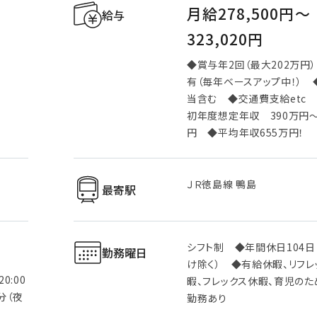
月給278,500円〜
給与
323,020円
◆賞与年2回（最大202万円
有（毎年ベースアップ中！）
当含む ◆交通費支給etc
初年度想定年収 390万円～
円 ◆平均年収655万円！
ＪＲ徳島線 鴨島
最寄駅
シフト制 ◆年間休日104日
勤務曜日
け除く） ◆有給休暇、リフレ
0:00
暇、フレックス休暇、育児の
0分（夜
勤務あり