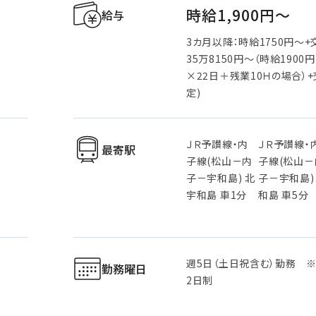
時給1,900円〜
給与
3カ月以降：時給1750円～+
35万8150円～（時給1900
×22日＋残業10Ｈの場合）+
定)
ＪＲ予讃線・内
ＪＲ予讃線・
最寄駅
子線(松山－内
子線(松山－
子－宇和島) 北
子－宇和島)
宇和島 車1分
和島 車5分
週5日（土日祝含む）勤務 
勤務曜日
2日制