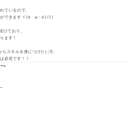
れているので、

きますヾ(oゝω・o)ﾉ))

続けており、

ります！

からスキルを身につけたい方、

方は必見です！！
★


