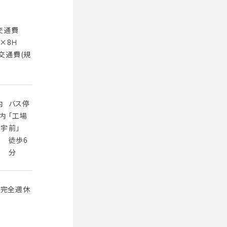
交通費
円×8Ｈ
交通費(規
内
バス停
内
「工場
 宇
前」
徒歩6
分
※完全週休