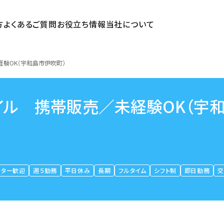
方
よくあるご質問
お役立ち情報
当社について
験OK（宇和島市伊吹町）
ル 携帯販売／未経験OK（宇
ーター歓迎
週５勤務
平日休み
長期
フルタイム
シフト制
即日勤務
交