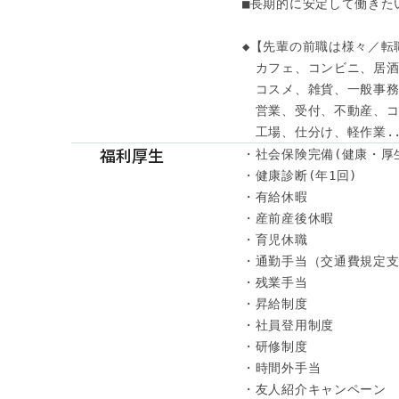
■長期的に安定して働きたい
◆【先輩の前職は様々／転職
　カフェ、コンビニ、居酒
　コスメ、雑貨、一般事務
　営業、受付、不動産、コ
　工場、仕分け、軽作業..
福利厚生
・社会保険完備(健康・厚
・健康診断(年1回)

・有給休暇

・産前産後休暇

・育児休職

・通勤手当（交通費規定支
・残業手当

・昇給制度

・社員登用制度

・研修制度

・時間外手当

・友人紹介キャンペーン
