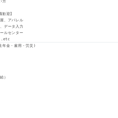
方

歓迎】

屋、アパレル

、データ入力

ールセンター

.etc
生年金・雇用・労災)

給）
