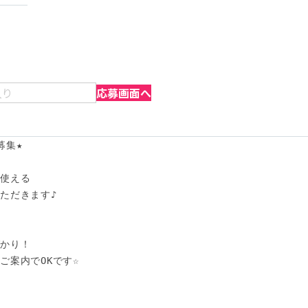
入り
応募画面へ
集★

使える

ただきます♪

かり！

案内でOKです☆
