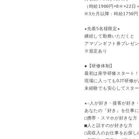
（時給1900円×8Ｈ×22日
※3カ月以降：時給1750円
★先着5名様限定★

継続して勤務いただくと

アマゾンギフト券プレゼン
※規定あり

◆【研修体制】

最初は座学研修スタート！
現場に入ってもOJT研修が
未経験でも安心してスタート
★☆人が好き・接客が好き・
あなたの『好き』を仕事に
□携帯・スマホが好きな方

■人と話すのが好きな方

□高収入のお仕事をお探しの