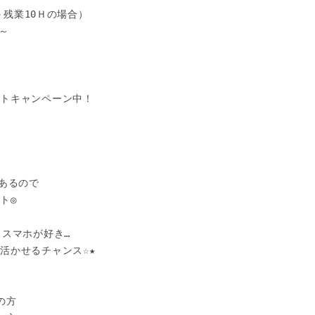
＋残業10Ｈの場合）

～

トキャンペーン中！



あるので

◎

スマホが好き…

活かせるチャンス☆★

方
