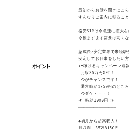
最初からお話を聞きにこら
すんなりご案内に移ることがで
格安SIMは今急速に拡大を
今後ますます需要は高くな
急成長×安定業界で未経験
安定してお仕事をしたい
ポイント
★━稼げるキャンペーン速報━
 月収35万円GET！

 今がチャンスです！

 通常時給1750円のところ…
 今ダケ・・・！

≪ 時給1900円 ≫

━━━━━━━━━━━━━━━

◆初月から超高収入！！

月収例：35万8150円 
