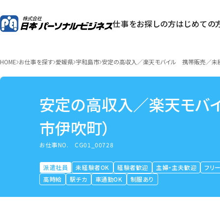
仕事をお探しの方
はじめての
HOME
お仕事を探す
愛媛県
宇和島市
安定の高収入／楽天モバイル 携帯販売／未経
安定の高収入／楽天モバイ
市伊吹町）
お仕事NO.
CG01_00728
派遣社員
未経験者OK
経験者歓迎
主婦・主夫歓迎
フリ
高時給
駅チカ
車通勤OK
制服あり