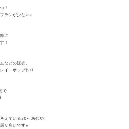
つ！

プランが少ない◎

際に

す！

ムなどの販売、

レイ・ポップ作り

で



えている20～30代や、

層が多いです★
