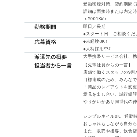
受動喫煙対策、契約期間(
詳細は面接時または内定時
＜M001KW＞
勤務期間
即日／長期

◆スタート日　ご相談くだ
応募資格
◆未経験OK！

◆人柄採用中♪
派遣先の概要
大手携帯サービス会社、
担当者から一言
【先輩社員からの一言】

店舗で働くスタッフの9割が
目標達成のため、みんなで
「商品のレイアウトを変更
意見を出し合い、試行錯誤
やりがいがあり同世代の仲
シンプルネイルOK、通勤時
おしゃれもしながら自分ら
また、販売や接客、飲食店